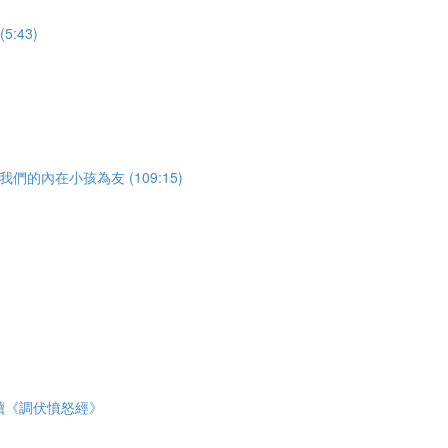
:43)
 與我們的內在小孩為友 (109:15)
 誦讀《調伏憤怒經》