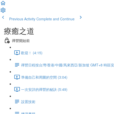
Previous Activity
Complete and Continue
療癒之道
禪營開始前
歡迎！ (4:15)
禪營日程按台灣/香港/中國/馬來西亞/新加坡 GMT+8 時區
準備自己和周圍的空間 (3:04)
一次安詳的禪營的秘訣 (5:49)
設置技術
建議書籍