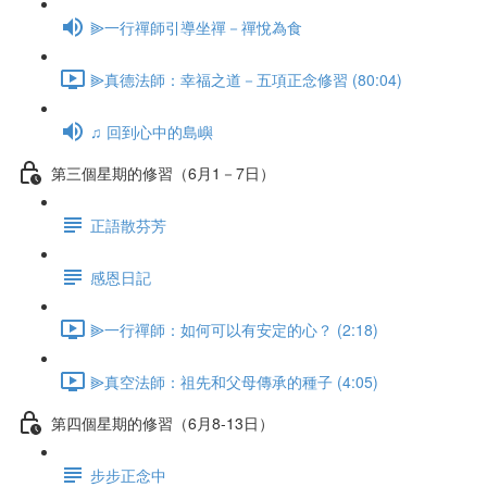
⫸一行禪師引導坐禪－禪悅為食
⫸真德法師：幸福之道－五項正念修習 (80:04)
♫ 回到心中的島嶼
第三個星期的修習（6月1－7日）
正語散芬芳
感恩日記
⫸一行禪師：如何可以有安定的心？ (2:18)
⫸真空法師：祖先和父母傳承的種子 (4:05)
第四個星期的修習（6月8-13日）
步步正念中