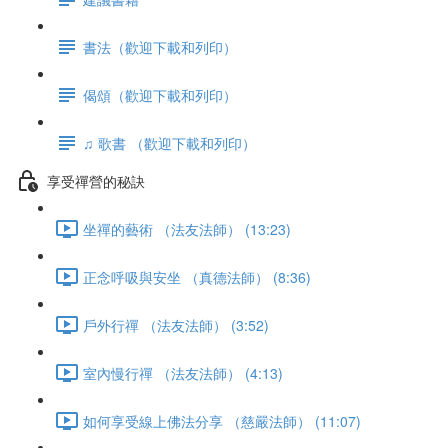
書法（歡迎下載和列印）
偈頌（歡迎下載和列印）
♫ 歌書 （歡迎下載和列印）
享受禪營的秘訣
坐禪的藝術 （法友法師） (13:23)
正念呼吸與安坐 （真德法師） (8:36)
戶外行禪 （法友法師） (3:52)
室內慢行禪 （法友法師） (4:13)
如何享受線上佛法分享 （慈嚴法師） (11:07)