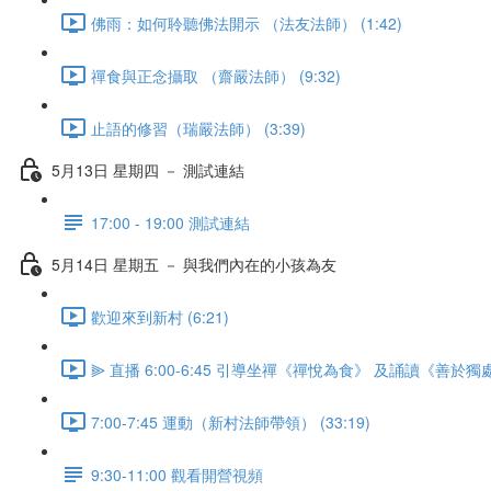
佛雨：如何聆聽佛法開示 （法友法師） (1:42)
禪食與正念攝取 （齋嚴法師） (9:32)
止語的修習（瑞嚴法師） (3:39)
5月13日 星期四 － 測試連結
17:00 - 19:00 測試連結
5月14日 星期五 － 與我們內在的小孩為友
歡迎來到新村 (6:21)
⫸ 直播 6:00-6:45 引導坐禪《禪悅為食》 及誦讀《善於獨處經
7:00-7:45 運動（新村法師帶領） (33:19)
9:30-11:00 觀看開營視頻