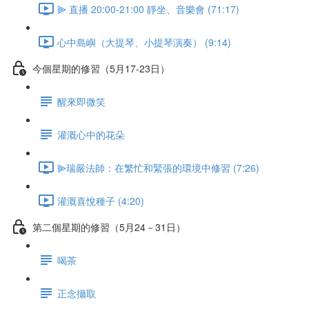
⫸ 直播 20:00-21:00 靜坐、音樂會 (71:17)
心中島嶼（大提琴、小提琴演奏） (9:14)
今個星期的修習（5月17-23日）
醒來即微笑
灌溉心中的花朵
⫸瑞嚴法師：在繁忙和緊張的環境中修習 (7:26)
灌溉喜悅種子 (4:20)
第二個星期的修習（5月24－31日）
喝茶
正念攝取