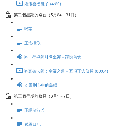
灌溉喜悅種子 (4:20)
第二個星期的修習（5月24－31日）
喝茶
正念攝取
⫸一行禪師引導坐禪－禪悅為食
⫸真德法師：幸福之道－五項正念修習 (80:04)
♫ 回到心中的島嶼
第三個星期的修習（6月1－7日）
正語散芬芳
感恩日記