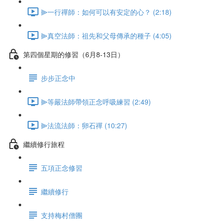
⫸一行禪師：如何可以有安定的心？ (2:18)
⫸真空法師：祖先和父母傳承的種子 (4:05)
第四個星期的修習（6月8-13日）
步步正念中
⫸等嚴法師帶領正念呼吸練習 (2:49)
⫸法流法師：卵石禪 (10:27)
繼續修行旅程
五項正念修習
繼續修行
支持梅村僧團