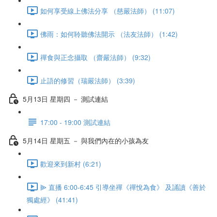
如何享受線上佛法分享 （慈嚴法師） (11:07)
佛雨：如何聆聽佛法開示 （法友法師） (1:42)
禪食與正念攝取 （齋嚴法師） (9:32)
止語的修習（瑞嚴法師） (3:39)
5月13日 星期四 － 測試連結
17:00 - 19:00 測試連結
5月14日 星期五 － 與我們內在的小孩為友
歡迎來到新村 (6:21)
⫸ 直播 6:00-6:45 引導坐禪《禪悅為食》 及誦讀《善於
獨處經》 (41:41)