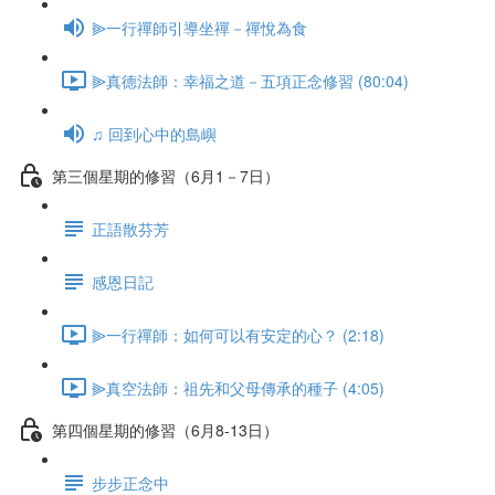
⫸一行禪師引導坐禪－禪悅為食
⫸真德法師：幸福之道－五項正念修習 (80:04)
♫ 回到心中的島嶼
第三個星期的修習（6月1－7日）
正語散芬芳
感恩日記
⫸一行禪師：如何可以有安定的心？ (2:18)
⫸真空法師：祖先和父母傳承的種子 (4:05)
第四個星期的修習（6月8-13日）
步步正念中