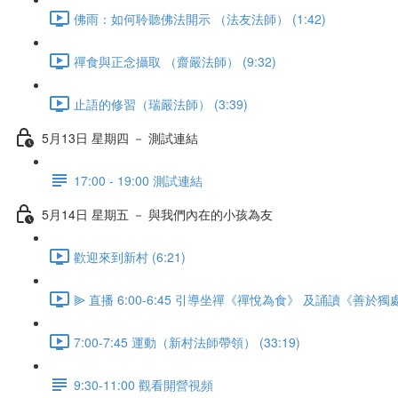
佛雨：如何聆聽佛法開示 （法友法師） (1:42)
禪食與正念攝取 （齋嚴法師） (9:32)
止語的修習（瑞嚴法師） (3:39)
5月13日 星期四 － 測試連結
17:00 - 19:00 測試連結
5月14日 星期五 － 與我們內在的小孩為友
歡迎來到新村 (6:21)
⫸ 直播 6:00-6:45 引導坐禪《禪悅為食》 及誦讀《善於獨處經
7:00-7:45 運動（新村法師帶領） (33:19)
9:30-11:00 觀看開營視頻