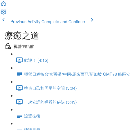
Previous Activity
Complete and Continue
療癒之道
禪營開始前
歡迎！ (4:15)
禪營日程按台灣/香港/中國/馬來西亞/新加坡 GMT+8 時區
準備自己和周圍的空間 (3:04)
一次安詳的禪營的秘訣 (5:49)
設置技術
建議書籍