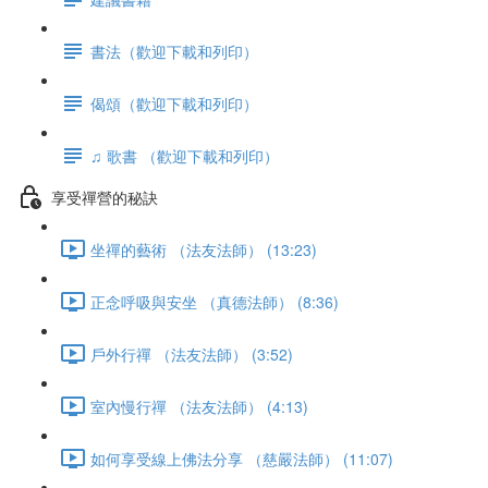
書法（歡迎下載和列印）
偈頌（歡迎下載和列印）
♫ 歌書 （歡迎下載和列印）
享受禪營的秘訣
坐禪的藝術 （法友法師） (13:23)
正念呼吸與安坐 （真德法師） (8:36)
戶外行禪 （法友法師） (3:52)
室內慢行禪 （法友法師） (4:13)
如何享受線上佛法分享 （慈嚴法師） (11:07)