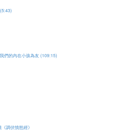
:43)
 與我們的內在小孩為友 (109:15)
 誦讀《調伏憤怒經》