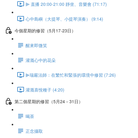
⫸ 直播 20:00-21:00 靜坐、音樂會 (71:17)
心中島嶼（大提琴、小提琴演奏） (9:14)
今個星期的修習（5月17-23日）
醒來即微笑
灌溉心中的花朵
⫸瑞嚴法師：在繁忙和緊張的環境中修習 (7:26)
灌溉喜悅種子 (4:20)
第二個星期的修習（5月24－31日）
喝茶
正念攝取