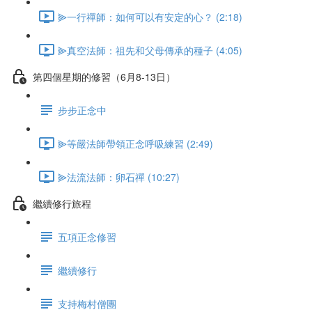
⫸一行禪師：如何可以有安定的心？ (2:18)
⫸真空法師：祖先和父母傳承的種子 (4:05)
第四個星期的修習（6月8-13日）
步步正念中
⫸等嚴法師帶領正念呼吸練習 (2:49)
⫸法流法師：卵石禪 (10:27)
繼續修行旅程
五項正念修習
繼續修行
支持梅村僧團