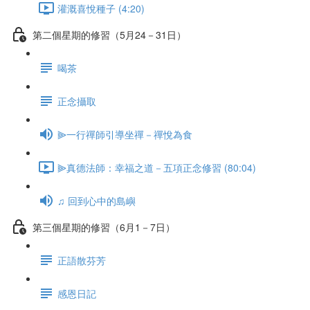
灌溉喜悅種子 (4:20)
第二個星期的修習（5月24－31日）
喝茶
正念攝取
⫸一行禪師引導坐禪－禪悅為食
⫸真德法師：幸福之道－五項正念修習 (80:04)
♫ 回到心中的島嶼
第三個星期的修習（6月1－7日）
正語散芬芳
感恩日記