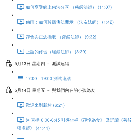
如何享受線上佛法分享 （慈嚴法師） (11:07)
佛雨：如何聆聽佛法開示 （法友法師） (1:42)
禪食與正念攝取 （齋嚴法師） (9:32)
止語的修習（瑞嚴法師） (3:39)
5月13日 星期四 － 測試連結
17:00 - 19:00 測試連結
5月14日 星期五 － 與我們內在的小孩為友
歡迎來到新村 (6:21)
⫸ 直播 6:00-6:45 引導坐禪《禪悅為食》 及誦讀《善於
獨處經》 (41:41)